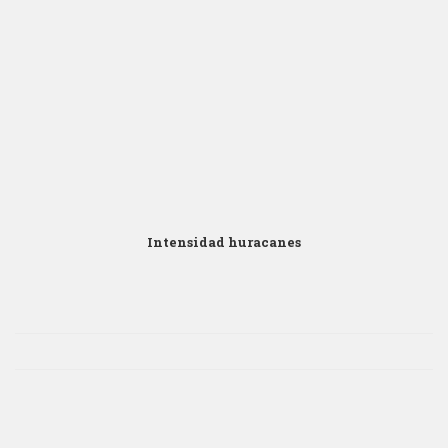
Click para Zoom
Intensidad huracanes