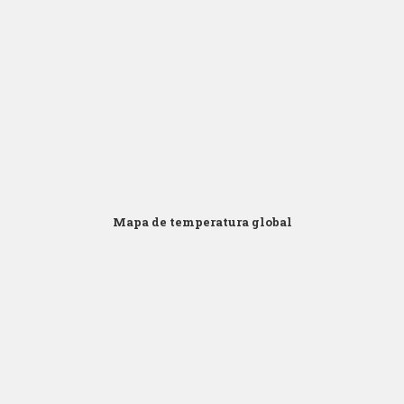
Click para Zoom
Mapa de temperatura global
Click para Zoom