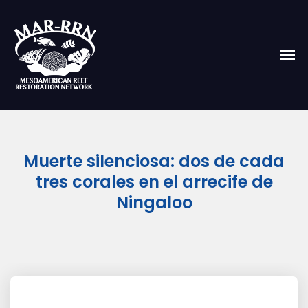
Muerte silenciosa: dos de cada
tres corales en el arrecife de
Ningaloo