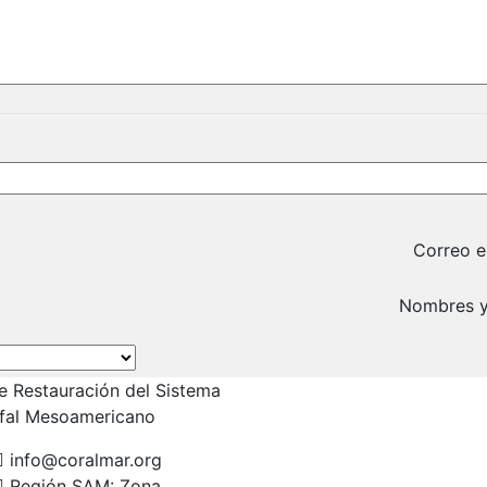
Correo e
Nombres y
e Restauración del Sistema
ifal Mesoamericano
info@coralmar.org
Región SAM: Zona