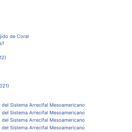
jido de Coral
s?
12)
021)