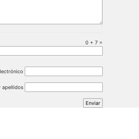
0
+
7
=
lectrónico
 apellidos