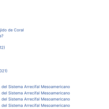
jido de Coral
s?
12)
021)