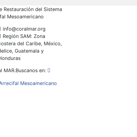
e Restauración del Sistema
ifal Mesoamericano
info@coralmar.org
Región SAM: Zona
costera del Caribe, México,
Belice, Guatemala y
Honduras
al MAR.
Buscanos en: