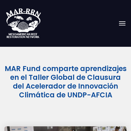
MAR Fund comparte aprendizajes
en el Taller Global de Clausura
del Acelerador de Innovación
Climática de UNDP-AFCIA