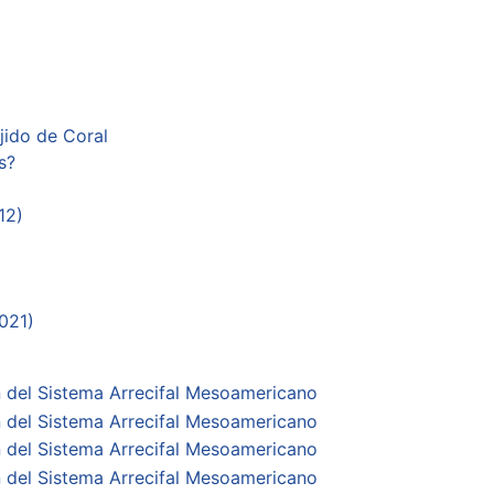
jido de Coral
s?
12)
021)